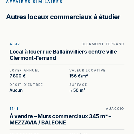
AFFAIRES SIMILAIRES
Autres locaux commerciaux à étudier
4337
CLERMONT-FERRAND
Local commercial à louer rue Ballainvilliers, en
Local à louer rue Ballainvilliers centre ville
plein centre-ville de Clermont-Ferrand — 50 m²
Clermont-Ferrand
avec visibilité directe sur rue, au cœur d'un
secteur animé par le FRAC, les musées et l'École
LOYER ANNUEL
VALEUR LOCATIVE
des Beaux-Arts.
7 800 €
156 €/m²
DROIT D'ENTRÉE
SURFACE
Aucun
≈ 50 m²
1141
AJACCIO
Local commercial à vendre à Ajaccio, au prix de 1
À vendre – Murs commerciaux 345 m² –
300 000 €. (Honoraires à la charge du cédant).
MEZZAVIA / BALEONE