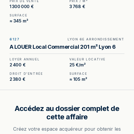
PRIX DE VENTE
PRIX / M²
1 300 000 €
3 768 €
SURFACE
≈ 345 m²
6127
LYON 6E ARRONDISSEMENT
Local commercial de 196 m² à louer à Lyon 6e —
A LOUER Local Commercial 201 m² Lyon 6
13 rue Vendôme, adresse de prestige, niveau de
sécurité rare sur le secteur.
LOYER ANNUEL
VALEUR LOCATIVE
2 400 €
25 €/m²
DROIT D'ENTRÉE
SURFACE
2 380 €
≈ 105 m²
Accédez au dossier complet de
cette affaire
Créez votre espace acquéreur pour obtenir les