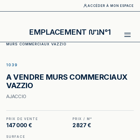
ACCÉDER À MON ESPACE
EMPLACEMENT
N°1
ACCUEIL
·
CATALOGUE
·
LOCAUX COMMERCIAUX
·
A VENDRE
MURS COMMERCIAUX VAZZIO
ILLUSTRATION GÉNÉRÉE
1039
A VENDRE MURS COMMERCIAUX
VAZZIO
AJACCIO
PRIX DE VENTE
PRIX / M²
147 000 €
2 827 €
SURFACE