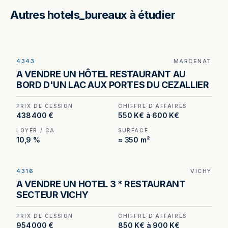
Autres hotels_bureaux à étudier
4343
MARCENAT
Hôtel-restaurant au bord d'un lac de 21 hectares
A VENDRE UN HÔTEL RESTAURANT AU
à Marcenat (15) — un actif non recréable aux
BORD D'UN LAC AUX PORTES DU CEZALLIER
portes du Cézallier.
PRIX DE CESSION
CHIFFRE D'AFFAIRES
438 400 €
550 K€ à 600 K€
LOYER / CA
SURFACE
10,9 %
≈ 350 m²
4316
VICHY
Hôtel trois étoiles à vendre à Vichy, au prix de
A VENDRE UN HOTEL 3 * RESTAURANT
954 000 €. (Honoraires à la charge de
SECTEUR VICHY
l'acquéreur : 54 000 €).
PRIX DE CESSION
CHIFFRE D'AFFAIRES
954 000 €
850 K€ à 900 K€