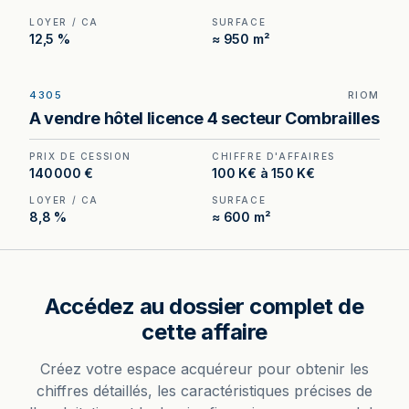
LOYER / CA
SURFACE
12,5 %
≈ 950 m²
4305
RIOM
Hôtel 28 chambres avec parking privé et 2 salles
A vendre hôtel licence 4 secteur Combrailles
de séminaire — secteur Combrailles, à 30
minutes de Riom.
PRIX DE CESSION
CHIFFRE D'AFFAIRES
140 000 €
100 K€ à 150 K€
LOYER / CA
SURFACE
8,8 %
≈ 600 m²
Accédez au dossier complet de
cette affaire
Créez votre espace acquéreur pour obtenir les
chiffres détaillés, les caractéristiques précises de