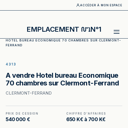
ACCÉDER À MON ESPACE
EMPLACEMENT
N°1
ACCUEIL
·
CATALOGUE
·
HOTELS_BUREAUX
·
A VENDRE
HOTEL BUREAU ECONOMIQUE 70 CHAMBRES SUR CLERMONT-
FERRAND
ILLUSTRATION GÉNÉRÉE
4313
A vendre Hotel bureau Economique
70 chambres sur Clermont-Ferrand
CLERMONT-FERRAND
PRIX DE CESSION
CHIFFRE D'AFFAIRES
540 000 €
650 K€ à 700 K€