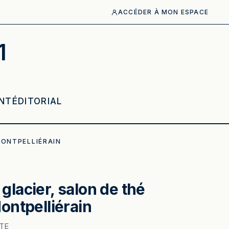
ACCÉDER À MON ESPACE
1
NT
ÉDITORIAL
MONTPELLIÉRAIN
glacier, salon de thé
Montpelliérain
TE