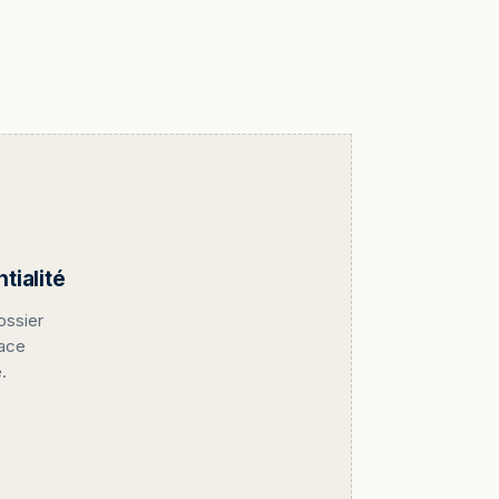
ialité
ossier
pace
.