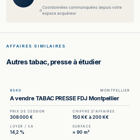
Coordonnées communiquées depuis votre
espace acquéreur
AFFAIRES SIMILAIRES
Autres tabac, presse à étudier
8540
MONTPELLIER
Tabac à vendre à Montpellier — quartier
A vendre TABAC PRESSE FDJ Montpellier
d'affaires, fermeture tous les week-ends.
PRIX DE CESSION
CHIFFRE D'AFFAIRES
308 000 €
150 K€ à 200 K€
LOYER / CA
SURFACE
14,2 %
≈ 90 m²