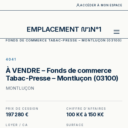
ACCÉDER À MON ESPACE
EMPLACEMENT
N°1
ACCUEIL
·
CATALOGUE
·
TABAC, PRESSE
·
À VENDRE –
FONDS DE COMMERCE TABAC-PRESSE – MONTLUÇON (03100)
ILLUSTRATION GÉNÉRÉE
4041
À VENDRE – Fonds de commerce
Tabac-Presse – Montluçon (03100)
MONTLUÇON
PRIX DE CESSION
CHIFFRE D'AFFAIRES
197 280 €
100 K€ à 150 K€
LOYER / CA
SURFACE