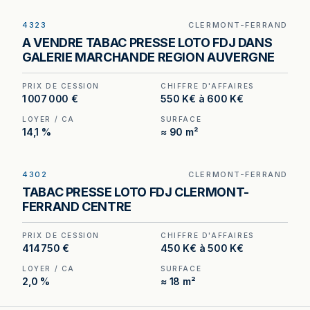
4323
CLERMONT-FERRAND
Tabac – Presse – FDJ à vendre à Clermont-
A VENDRE TABAC PRESSE LOTO FDJ DANS
Ferrand, au prix de 1 007 000 €. (Honoraires à la
GALERIE MARCHANDE REGION AUVERGNE
charge de l'acquéreur : 57 000 €).
PRIX DE CESSION
CHIFFRE D'AFFAIRES
1 007 000 €
550 K€ à 600 K€
LOYER / CA
SURFACE
14,1 %
≈ 90 m²
4302
CLERMONT-FERRAND
Tabac – Presse – FDJ – Relais Colis à Clermont-
TABAC PRESSE LOTO FDJ CLERMONT-
Ferrand — loyer annuel de 9 580 € pour un
FERRAND CENTRE
volume d'affaires de 450 000 à 500 000 € hors
taxes.
PRIX DE CESSION
CHIFFRE D'AFFAIRES
414 750 €
450 K€ à 500 K€
LOYER / CA
SURFACE
2,0 %
≈ 18 m²