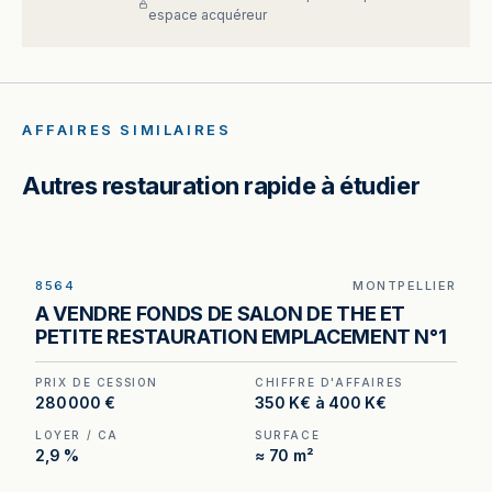
espace acquéreur
AFFAIRES SIMILAIRES
Autres restauration rapide à étudier
8564
MONTPELLIER
Salon de thé à Montpellier — un loyer inférieur à
A VENDRE FONDS DE SALON DE THE ET
3 % du chiffre d'affaires hors taxes, en plein
PETITE RESTAURATION EMPLACEMENT N°1
cœur de ville.
PRIX DE CESSION
CHIFFRE D'AFFAIRES
280 000 €
350 K€ à 400 K€
LOYER / CA
SURFACE
2,9 %
≈ 70 m²