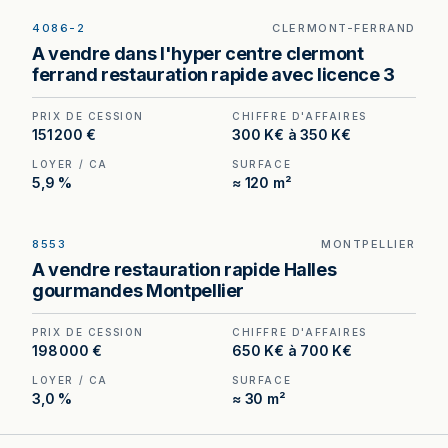
4086-2
CLERMONT-FERRAND
Bar Licence III à vendre à Clermont-Ferrand —
A vendre dans l'hyper centre clermont
emplacement n°1 en hypercentre, fort passage
ferrand restauration rapide avec licence 3
piéton.
PRIX DE CESSION
CHIFFRE D'AFFAIRES
151 200 €
300 K€ à 350 K€
LOYER / CA
SURFACE
5,9 %
≈ 120 m²
8553
MONTPELLIER
Restauration rapide Licence III au cœur des
A vendre restauration rapide Halles
Halles gourmandes de Montpellier — un
gourmandes Montpellier
emplacement non recréable, porté par une
programmation événementielle toute l'année.
PRIX DE CESSION
CHIFFRE D'AFFAIRES
198 000 €
650 K€ à 700 K€
LOYER / CA
SURFACE
3,0 %
≈ 30 m²