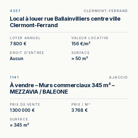
4337
CLERMONT-FERRAND
Local commercial à louer rue Ballainvilliers, en
Local à louer rue Ballainvilliers centre ville
plein centre-ville de Clermont-Ferrand — 50 m²
Clermont-Ferrand
avec visibilité directe sur rue, au cœur d'un
secteur animé par le FRAC, les musées et l'École
LOYER ANNUEL
VALEUR LOCATIVE
des Beaux-Arts.
7 800 €
156 €/m²
DROIT D'ENTRÉE
SURFACE
Aucun
≈ 50 m²
1141
AJACCIO
Local commercial à vendre à Ajaccio, au prix de 1
À vendre – Murs commerciaux 345 m² –
300 000 €. (Honoraires à la charge du cédant).
MEZZAVIA / BALEONE
PRIX DE VENTE
PRIX / M²
1 300 000 €
3 768 €
SURFACE
≈ 345 m²