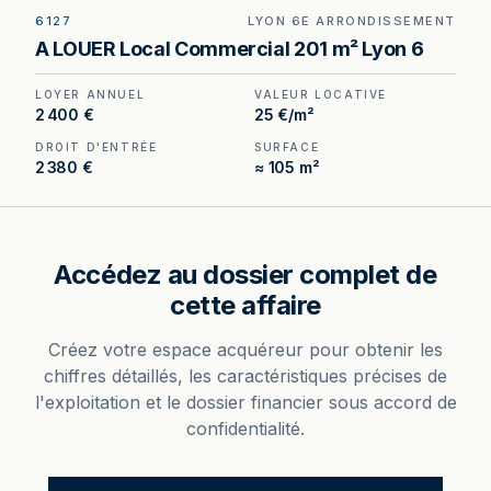
6127
LYON 6E ARRONDISSEMENT
Local commercial de 196 m² à louer à Lyon 6e —
A LOUER Local Commercial 201 m² Lyon 6
13 rue Vendôme, adresse de prestige, niveau de
sécurité rare sur le secteur.
LOYER ANNUEL
VALEUR LOCATIVE
2 400 €
25 €/m²
DROIT D'ENTRÉE
SURFACE
2 380 €
≈ 105 m²
Accédez au dossier complet de
cette affaire
Créez votre espace acquéreur pour obtenir les
chiffres détaillés, les caractéristiques précises de
l'exploitation et le dossier financier sous accord de
confidentialité.