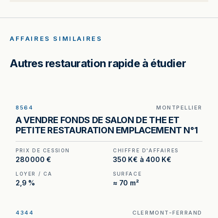
AFFAIRES SIMILAIRES
Autres restauration rapide à étudier
8564
MONTPELLIER
Salon de thé à Montpellier — un loyer inférieur à
A VENDRE FONDS DE SALON DE THE ET
3 % du chiffre d'affaires hors taxes, en plein
PETITE RESTAURATION EMPLACEMENT N°1
cœur de ville.
PRIX DE CESSION
CHIFFRE D'AFFAIRES
280 000 €
350 K€ à 400 K€
LOYER / CA
SURFACE
2,9 %
≈ 70 m²
4344
CLERMONT-FERRAND