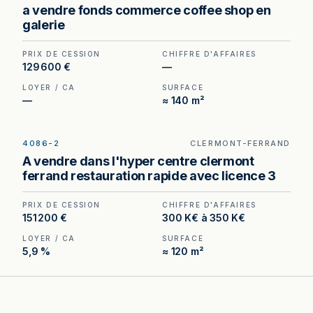
Coffee shop à vendre à Clermont-Ferrand — 200
a vendre fonds commerce coffee shop en
m² en galerie, un format difficile à recréer à ce
galerie
niveau de prix.
PRIX DE CESSION
CHIFFRE D'AFFAIRES
129 600 €
—
LOYER / CA
SURFACE
—
≈ 140 m²
4086-2
CLERMONT-FERRAND
Bar Licence III à vendre à Clermont-Ferrand —
A vendre dans l'hyper centre clermont
emplacement n°1 en hypercentre, fort passage
ferrand restauration rapide avec licence 3
piéton.
PRIX DE CESSION
CHIFFRE D'AFFAIRES
151 200 €
300 K€ à 350 K€
LOYER / CA
SURFACE
5,9 %
≈ 120 m²