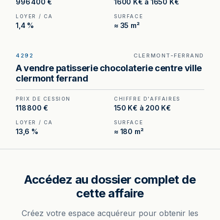
996 400 €
1600 K€ à 1650 K€
LOYER / CA
SURFACE
1,4 %
≈ 35 m²
4292
CLERMONT-FERRAND
Boulangerie à Clermont-Ferrand — appartement
A vendre patisserie chocolaterie centre ville
compris dans le bail, outil de production
clermont ferrand
d'environ 110 m² et implantation en angle.
PRIX DE CESSION
CHIFFRE D'AFFAIRES
118 800 €
150 K€ à 200 K€
LOYER / CA
SURFACE
13,6 %
≈ 180 m²
Accédez au dossier complet de
cette affaire
Créez votre espace acquéreur pour obtenir les