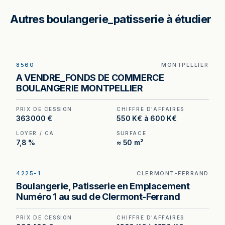
Autres boulangerie_patisserie à étudier
8560
MONTPELLIER
Boulangerie à vendre à Montpellier — parking de
A VENDRE_FONDS DE COMMERCE
quinze places et linéaire de vitrine de 11 mètres
BOULANGERIE MONTPELLIER
en secteur résidentiel.
PRIX DE CESSION
CHIFFRE D'AFFAIRES
363 000 €
550 K€ à 600 K€
LOYER / CA
SURFACE
7,8 %
≈ 50 m²
4225-1
CLERMONT-FERRAND
Boulangerie-pâtisserie à vendre à Clermont-
Boulangerie, Patisserie en Emplacement
Ferrand, au prix de 996 400 €. (Honoraires à la
Numéro 1 au sud de Clermont-Ferrand
charge de l'acquéreur : 56 400 €).
PRIX DE CESSION
CHIFFRE D'AFFAIRES