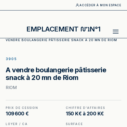
ACCÉDER À MON ESPACE
EMPLACEMENT
N°1
ACCUEIL
·
CATALOGUE
·
BOULANGERIE_PATISSERIE
·
A
VENDRE BOULANGERIE PÂTISSERIE SNACK À 20 MN DE RIOM
ILLUSTRATION GÉNÉRÉE
3905
A vendre boulangerie pâtisserie
snack à 20 mn de Riom
RIOM
PRIX DE CESSION
CHIFFRE D'AFFAIRES
109 600 €
150 K€ à 200 K€
LOYER / CA
SURFACE