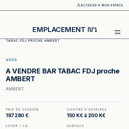
ACCÉDER À MON ESPACE
N°1
EMPLACEMENT
ACCUEIL
·
CATALOGUE
·
TABAC, PRESSE
·
A VENDRE BAR
TABAC FDJ PROCHE AMBERT
ILLUSTRATION GÉNÉRÉE
4000
A VENDRE BAR TABAC FDJ proche
AMBERT
AMBERT
PRIX DE CESSION
CHIFFRE D'AFFAIRES
197 280 €
150 K€ à 200 K€
LOYER / CA
SURFACE