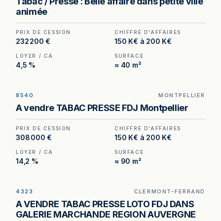
Tabac / Presse : Belle affaire dans petite ville
— 103 000 € de commissions nettes sur 90 m².
animée
PRIX DE CESSION
CHIFFRE D'AFFAIRES
232 200 €
150 K€ à 200 K€
LOYER / CA
SURFACE
4,5 %
≈ 40 m²
8540
MONTPELLIER
Tabac à vendre à Montpellier — quartier
A vendre TABAC PRESSE FDJ Montpellier
d'affaires, fermeture tous les week-ends.
PRIX DE CESSION
CHIFFRE D'AFFAIRES
308 000 €
150 K€ à 200 K€
LOYER / CA
SURFACE
14,2 %
≈ 90 m²
4323
CLERMONT-FERRAND
Tabac – Presse – FDJ à vendre à Clermont-
A VENDRE TABAC PRESSE LOTO FDJ DANS
Ferrand, au prix de 1 007 000 €. (Honoraires à la
GALERIE MARCHANDE REGION AUVERGNE
charge de l'acquéreur : 57 000 €).