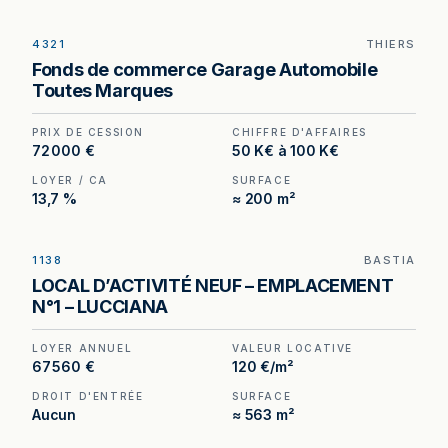
4321
THIERS
Garage automobile toutes marques à Thiers (63)
Fonds de commerce Garage Automobile
— 230 m², 2 ponts élévateurs et cabine de
Toutes Marques
peinture en place.
PRIX DE CESSION
CHIFFRE D'AFFAIRES
72 000 €
50 K€ à 100 K€
LOYER / CA
SURFACE
13,7 %
≈ 200 m²
1138
BASTIA
Entrepôt neuf à louer à Bastia — 563 m² à 200 m
LOCAL D’ACTIVITÉ NEUF – EMPLACEMENT
de l'aéroport Bastia-Poretta, accès poids lourds.
N°1 – LUCCIANA
LOYER ANNUEL
VALEUR LOCATIVE
67 560 €
120 €/m²
DROIT D'ENTRÉE
SURFACE
Aucun
≈ 563 m²