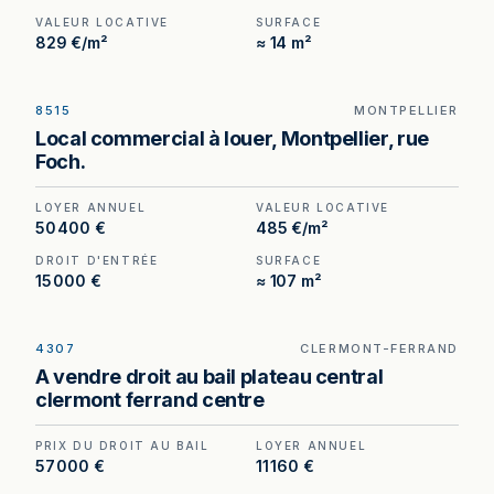
VALEUR LOCATIVE
SURFACE
829 €/m²
≈ 14 m²
8515
MONTPELLIER
Local commercial à louer rue Foch, Montpellier —
Local commercial à louer, Montpellier, rue
107 m² dans un environnement de boutiques haut
Foch.
de gamme.
LOYER ANNUEL
VALEUR LOCATIVE
50 400 €
485 €/m²
DROIT D'ENTRÉE
SURFACE
15 000 €
≈ 107 m²
4307
CLERMONT-FERRAND
Droit au bail à céder sur le Plateau Central de
A vendre droit au bail plateau central
Clermont-Ferrand — emplacement piéton rare,
clermont ferrand centre
local de 50 m² entièrement refait.
PRIX DU DROIT AU BAIL
LOYER ANNUEL
57 000 €
11 160 €