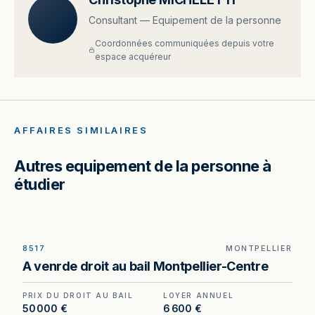
Consultant — Equipement de la personne
Coordonnées communiquées depuis votre
espace acquéreur
AFFAIRES SIMILAIRES
Autres equipement de la personne à
étudier
8517
MONTPELLIER
Droit au bail à vendre à Montpellier, au prix de 50
A venrde droit au bail Montpellier-Centre
000 €. (Honoraires à la charge du cédant).
PRIX DU DROIT AU BAIL
LOYER ANNUEL
50 000 €
6 600 €