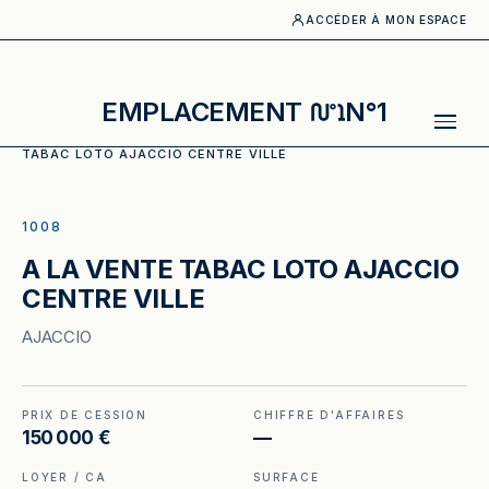
ACCÉDER À MON ESPACE
EMPLACEMENT
N°1
ACCUEIL
·
CATALOGUE
·
TABAC, PRESSE
·
A LA VENTE
TABAC LOTO AJACCIO CENTRE VILLE
ILLUSTRATION GÉNÉRÉE
1008
A LA VENTE TABAC LOTO AJACCIO
CENTRE VILLE
AJACCIO
PRIX DE CESSION
CHIFFRE D'AFFAIRES
150 000 €
—
LOYER / CA
SURFACE