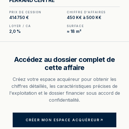
FERRAND CENTRE
volume d'affaires de 450 000 à 500 000 € hors
taxes.
PRIX DE CESSION
CHIFFRE D'AFFAIRES
414 750 €
450 K€ à 500 K€
LOYER / CA
SURFACE
2,0 %
≈ 18 m²
Accédez au dossier complet de
cette affaire
Créez votre espace acquéreur pour obtenir les
chiffres détaillés, les caractéristiques précises de
l'exploitation et le dossier financier sous accord de
confidentialité.
CRÉER MON ESPACE ACQUÉREUR