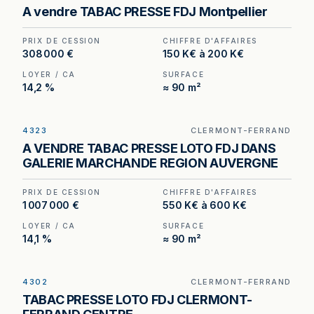
Tabac à vendre à Montpellier — quartier
A vendre TABAC PRESSE FDJ Montpellier
d'affaires, fermeture tous les week-ends.
PRIX DE CESSION
CHIFFRE D'AFFAIRES
308 000 €
150 K€ à 200 K€
LOYER / CA
SURFACE
14,2 %
≈ 90 m²
4323
CLERMONT-FERRAND
Tabac – Presse – FDJ à vendre à Clermont-
A VENDRE TABAC PRESSE LOTO FDJ DANS
Ferrand, au prix de 1 007 000 €. (Honoraires à la
GALERIE MARCHANDE REGION AUVERGNE
charge de l'acquéreur : 57 000 €).
PRIX DE CESSION
CHIFFRE D'AFFAIRES
1 007 000 €
550 K€ à 600 K€
LOYER / CA
SURFACE
14,1 %
≈ 90 m²
4302
CLERMONT-FERRAND
Tabac – Presse – FDJ – Relais Colis à Clermont-
TABAC PRESSE LOTO FDJ CLERMONT-
Ferrand — loyer annuel de 9 580 € pour un