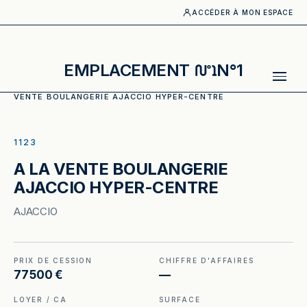
ACCÉDER À MON ESPACE
EMPLACEMENT
N°1
ACCUEIL
·
CATALOGUE
·
BOULANGERIE_PATISSERIE
·
A LA
VENTE BOULANGERIE AJACCIO HYPER-CENTRE
ILLUSTRATION GÉNÉRÉE
1123
A LA VENTE BOULANGERIE
AJACCIO HYPER-CENTRE
AJACCIO
PRIX DE CESSION
CHIFFRE D'AFFAIRES
77 500 €
—
LOYER / CA
SURFACE