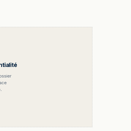
ialité
ossier
pace
.