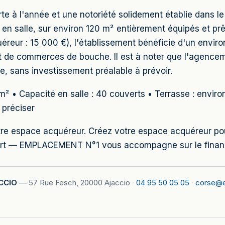
e à l'année et une notoriété solidement établie dans le c
en salle, sur environ 120 m² entièrement équipés et prêt
uéreur : 15 000 €), l'établissement bénéficie d'un env
et de commerces de bouche. Il est à noter que l'agencem
, sans investissement préalable à prévoir.
m² • Capacité en salle : 40 couverts • Terrasse : enviro
 préciser
votre espace acquéreur. Créez votre espace acquéreur p
port — EMPLACEMENT N°1 vous accompagne sur le financ
CCIO
—
57 Rue Fesch, 20000 Ajaccio
·
04 95 50 05 05
·
corse@