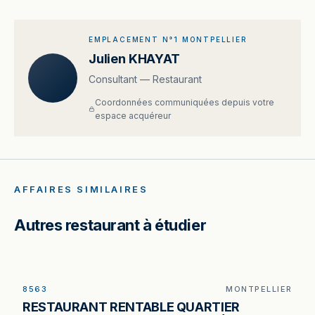
EMPLACEMENT N°1 MONTPELLIER
Julien KHAYAT
Consultant — Restaurant
Coordonnées communiquées depuis votre
espace acquéreur
AFFAIRES SIMILAIRES
Autres restaurant à étudier
8563
MONTPELLIER
Restaurant à vendre à Montpellier — 230 m², 100
RESTAURANT RENTABLE QUARTIER
couverts en salle et environ 60 places en