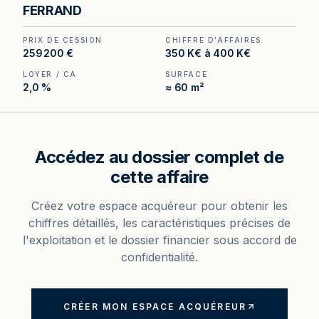
à Clermont-Ferrand, au prix de 280 800 €.
FERRAND
(Honoraires à la charge de l'acquéreur : 20 800
€).
PRIX DE CESSION
CHIFFRE D'AFFAIRES
259 200 €
350 K€ à 400 K€
LOYER / CA
SURFACE
2,0 %
≈ 60 m²
Accédez au dossier complet de
cette affaire
Créez votre espace acquéreur pour obtenir les
chiffres détaillés, les caractéristiques précises de
l'exploitation et le dossier financier sous accord de
confidentialité.
CRÉER MON ESPACE ACQUÉREUR