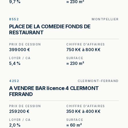
9,7 %
≈ 230 m²
8552
MONTPELLIER
Restaurant à Montpellier — 270 m², 120 places, à
PLACE DE LA COMEDIE FONDS DE
deux pas de la Place de la Comédie.
RESTAURANT
PRIX DE CESSION
CHIFFRE D'AFFAIRES
399 000 €
750 K€ à 800 K€
LOYER / CA
SURFACE
5,4 %
≈ 230 m²
4252
CLERMONT-FERRAND
Bar Licence IV avec petite restauration à vendre
A VENDRE BAR licence 4 CLERMONT
à Clermont-Ferrand, au prix de 280 800 €.
FERRAND
(Honoraires à la charge de l'acquéreur : 20 800
€).
PRIX DE CESSION
CHIFFRE D'AFFAIRES
259 200 €
350 K€ à 400 K€
LOYER / CA
SURFACE
2,0 %
≈ 60 m²