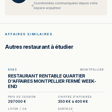
Coordonnées communiquées depuis votre
espace acquéreur
AFFAIRES SIMILAIRES
Autres restaurant à étudier
8563
MONTPELLIER
Restaurant à vendre à Montpellier — 230 m², 100
RESTAURANT RENTABLE QUARTIER
couverts en salle et environ 60 places en
D'AFFAIRES MONTPELLIER FERMÉ WEEK-
terrasse dans le quartier d'affaires.
END
PRIX DE CESSION
CHIFFRE D'AFFAIRES
297 000 €
350 K€ à 400 K€
LOYER / CA
SURFACE