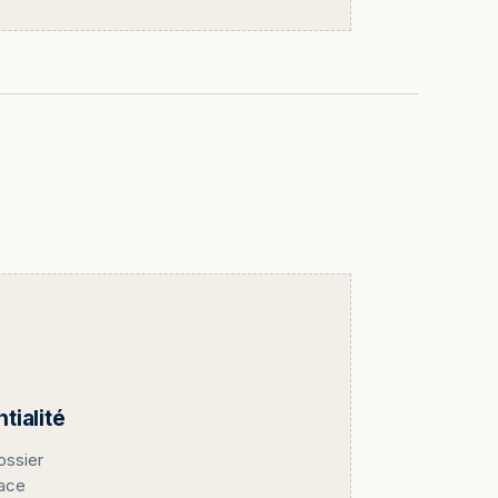
ialité
ossier
pace