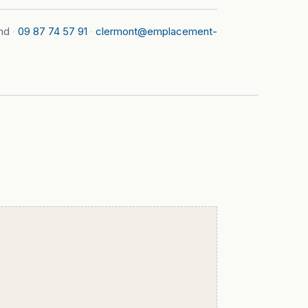
nd
·
09 87 74 57 91
·
clermont@emplacement-