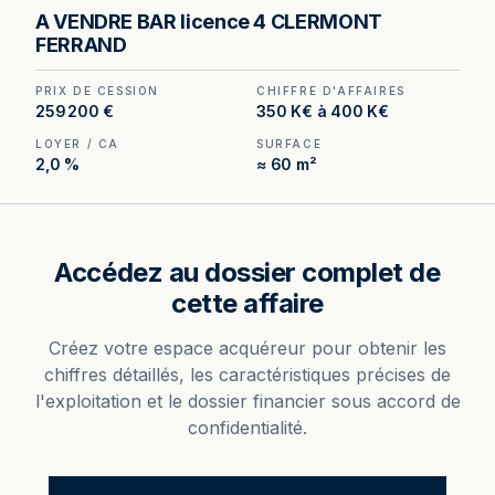
Bar Licence IV avec petite restauration à vendre
A VENDRE BAR licence 4 CLERMONT
à Clermont-Ferrand, au prix de 280 800 €.
FERRAND
(Honoraires à la charge de l'acquéreur : 20 800
€).
PRIX DE CESSION
CHIFFRE D'AFFAIRES
259 200 €
350 K€ à 400 K€
LOYER / CA
SURFACE
2,0 %
≈ 60 m²
Accédez au dossier complet de
cette affaire
Créez votre espace acquéreur pour obtenir les
chiffres détaillés, les caractéristiques précises de
l'exploitation et le dossier financier sous accord de
confidentialité.