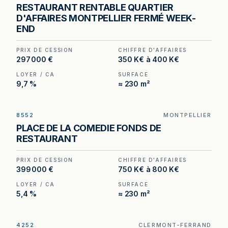
Restaurant à vendre à Montpellier — 230 m², 100
RESTAURANT RENTABLE QUARTIER
couverts en salle et environ 60 places en
D'AFFAIRES MONTPELLIER FERMÉ WEEK-
terrasse dans le quartier d'affaires.
END
PRIX DE CESSION
CHIFFRE D'AFFAIRES
297 000 €
350 K€ à 400 K€
LOYER / CA
SURFACE
9,7 %
≈ 230 m²
8552
MONTPELLIER
Restaurant à Montpellier — 270 m², 120 places, à
PLACE DE LA COMEDIE FONDS DE
deux pas de la Place de la Comédie.
RESTAURANT
PRIX DE CESSION
CHIFFRE D'AFFAIRES
399 000 €
750 K€ à 800 K€
LOYER / CA
SURFACE
5,4 %
≈ 230 m²
4252
CLERMONT-FERRAND