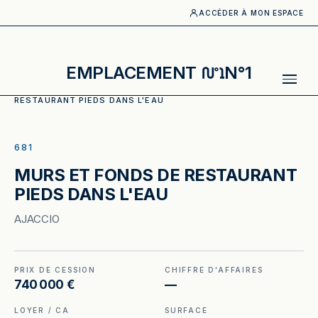
ACCÉDER À MON ESPACE
EMPLACEMENT
N°1
ACCUEIL
·
CATALOGUE
·
RESTAURANT
·
MURS ET FONDS DE
RESTAURANT PIEDS DANS L'EAU
ILLUSTRATION GÉNÉRÉE
681
MURS ET FONDS DE RESTAURANT
PIEDS DANS L'EAU
AJACCIO
PRIX DE CESSION
CHIFFRE D'AFFAIRES
740 000 €
—
LOYER / CA
SURFACE