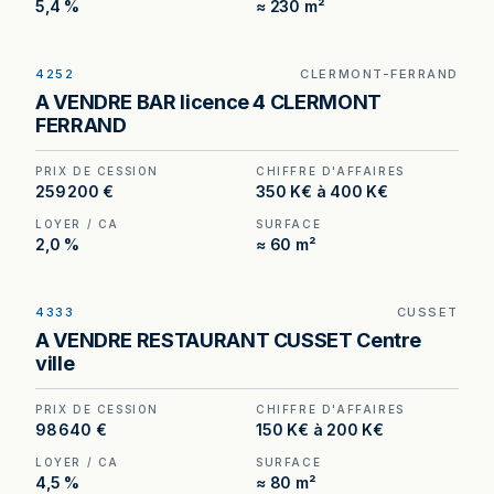
5,4 %
≈ 230 m²
4252
CLERMONT-FERRAND
Bar Licence IV avec petite restauration à vendre
A VENDRE BAR licence 4 CLERMONT
à Clermont-Ferrand, au prix de 280 800 €.
FERRAND
(Honoraires à la charge de l'acquéreur : 20 800
€).
PRIX DE CESSION
CHIFFRE D'AFFAIRES
259 200 €
350 K€ à 400 K€
LOYER / CA
SURFACE
2,0 %
≈ 60 m²
4333
CUSSET
Restaurant Licence IV à Cusset — terrasse
A VENDRE RESTAURANT CUSSET Centre
jusqu'à 40 couverts en centre-ville, un actif rare
ville
qui porte la capacité bien au-delà des 25 places
intérieures.
PRIX DE CESSION
CHIFFRE D'AFFAIRES
98 640 €
150 K€ à 200 K€
LOYER / CA
SURFACE
4,5 %
≈ 80 m²