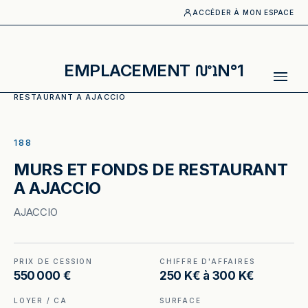
ACCÉDER À MON ESPACE
EMPLACEMENT
N°1
ACCUEIL
·
CATALOGUE
·
RESTAURANT
·
MURS ET FONDS DE
RESTAURANT A AJACCIO
ILLUSTRATION GÉNÉRÉE
188
MURS ET FONDS DE RESTAURANT
A AJACCIO
AJACCIO
PRIX DE CESSION
CHIFFRE D'AFFAIRES
550 000 €
250 K€ à 300 K€
LOYER / CA
SURFACE