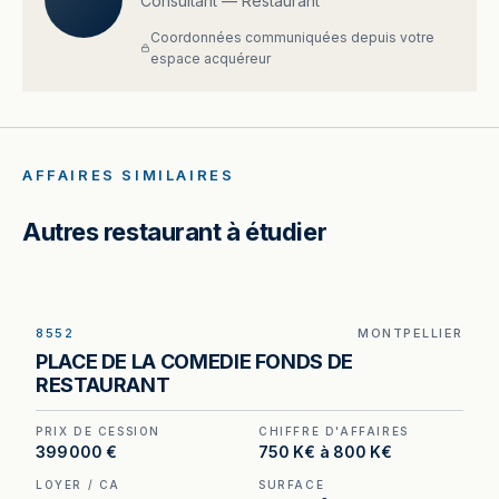
Consultant — Restaurant
Coordonnées communiquées depuis votre
espace acquéreur
AFFAIRES SIMILAIRES
Autres restaurant à étudier
8552
MONTPELLIER
Restaurant à Montpellier — 270 m², 120 places, à
PLACE DE LA COMEDIE FONDS DE
deux pas de la Place de la Comédie.
RESTAURANT
PRIX DE CESSION
CHIFFRE D'AFFAIRES
399 000 €
750 K€ à 800 K€
LOYER / CA
SURFACE