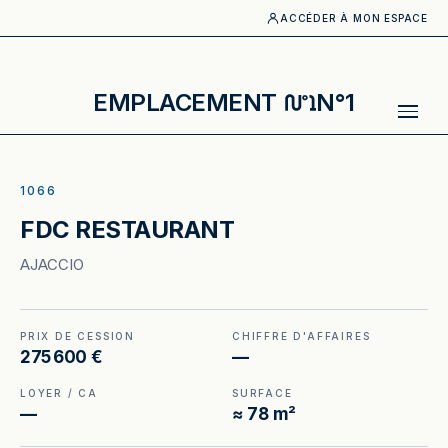
ACCÉDER À MON ESPACE
EMPLACEMENT
N°1
ACCUEIL
·
CATALOGUE
·
RESTAURANT
·
FDC RESTAURANT
ILLUSTRATION GÉNÉRÉE
1066
FDC RESTAURANT
AJACCIO
PRIX DE CESSION
CHIFFRE D'AFFAIRES
275 600 €
—
LOYER / CA
SURFACE
—
≈ 78 m²