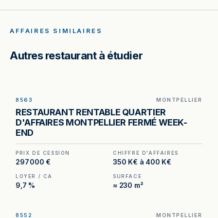
AFFAIRES SIMILAIRES
Autres restaurant à étudier
8563
MONTPELLIER
Restaurant à vendre à Montpellier — 230 m², 100
RESTAURANT RENTABLE QUARTIER
couverts en salle et environ 60 places en
D'AFFAIRES MONTPELLIER FERMÉ WEEK-
terrasse dans le quartier d'affaires.
END
PRIX DE CESSION
CHIFFRE D'AFFAIRES
297 000 €
350 K€ à 400 K€
LOYER / CA
SURFACE
9,7 %
≈ 230 m²
8552
MONTPELLIER