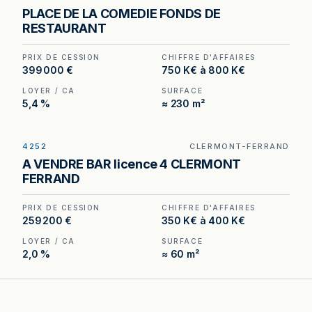
Restaurant à Montpellier — 270 m², 120 places, à
PLACE DE LA COMEDIE FONDS DE
deux pas de la Place de la Comédie.
RESTAURANT
PRIX DE CESSION
CHIFFRE D'AFFAIRES
399 000 €
750 K€ à 800 K€
LOYER / CA
SURFACE
5,4 %
≈ 230 m²
4252
CLERMONT-FERRAND
Bar Licence IV avec petite restauration à vendre
A VENDRE BAR licence 4 CLERMONT
à Clermont-Ferrand, au prix de 280 800 €.
FERRAND
(Honoraires à la charge de l'acquéreur : 20 800
€).
PRIX DE CESSION
CHIFFRE D'AFFAIRES
259 200 €
350 K€ à 400 K€
LOYER / CA
SURFACE
2,0 %
≈ 60 m²