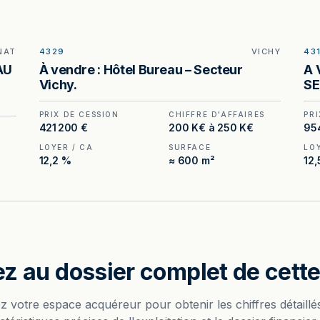
NAT
4329
VICHY
43
ILLUSTRATION GÉNÉRÉE
AU
À vendre : Hôtel Bureau – Secteur
A 
Vichy.
SE
PRIX DE CESSION
CHIFFRE D'AFFAIRES
PRI
421 200 €
200 K€ à 250 K€
95
S
LOYER / CA
SURFACE
LO
12,2 %
≈ 600 m²
12,
z au dossier complet de cette 
z votre espace acquéreur pour obtenir les chiffres détaillés