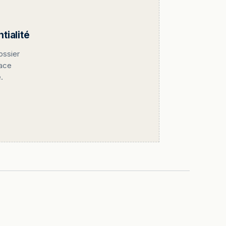
ialité
ossier
pace
.