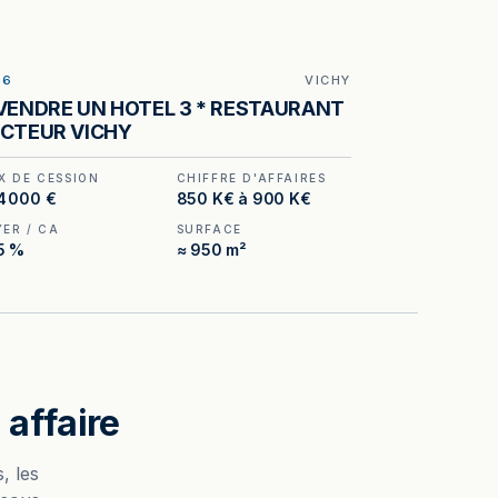
16
VICHY
ILLUSTRATION GÉNÉRÉE
VENDRE UN HOTEL 3 * RESTAURANT
CTEUR VICHY
X DE CESSION
CHIFFRE D'AFFAIRES
4 000 €
850 K€ à 900 K€
YER / CA
SURFACE
5 %
≈ 950 m²
affaire
, les