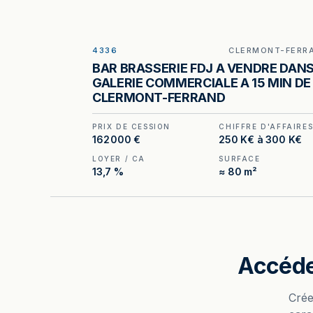
4336
CLERMONT-FERR
ILLUSTRATION GÉNÉRÉE
BAR BRASSERIE FDJ A VENDRE DAN
GALERIE COMMERCIALE A 15 MIN DE
CLERMONT-FERRAND
PRIX DE CESSION
CHIFFRE D'AFFAIRE
162 000 €
250 K€ à 300 K€
LOYER / CA
SURFACE
13,7 %
≈ 80 m²
Accéde
Crée