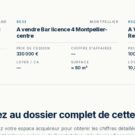
AND
8533
MONTPELLIER
85
ILLUSTRATION GÉNÉRÉE
S
A vendre Bar licence 4 Montpellier-
A 
centre
Re
PRIX DE CESSION
CHIFFRE D'AFFAIRES
PRI
330 000 €
—
10
S
LOYER / CA
SURFACE
LO
—
≈ 80 m²
10
z au dossier complet de cette 
z votre espace acquéreur pour obtenir les chiffres détaillés