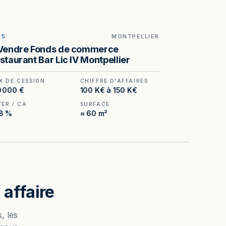
25
MONTPELLIER
ILLUSTRATION GÉNÉRÉE
Vendre Fonds de commerce
staurant Bar Lic IV Montpellier
X DE CESSION
CHIFFRE D'AFFAIRES
0 000 €
100 K€ à 150 K€
YER / CA
SURFACE
,8 %
≈ 60 m²
affaire
, les