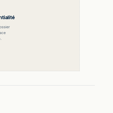
ialité
ossier
pace
.