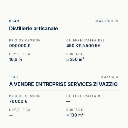
8549
MARTIGUES
Distillerie artisanale à vendre à Martigues, au prix
Distillerie artisanale
de 990 000 €. (Honoraires à la charge du
cédant).
PRIX DE CESSION
CHIFFRE D'AFFAIRES
990 000 €
450 K€ à 500 K€
LOYER / CA
SURFACE
16,6 %
≈ 250 m²
1130
AJACCIO
Entreprise de signalétique sous enseigne à
A VENDRE ENTREPRISE SERVICES ZI VAZZIO
reprendre à Ajaccio — réseau national leader,
site bureautique et production en place.
PRIX DE CESSION
CHIFFRE D'AFFAIRES
70 000 €
—
LOYER / CA
SURFACE
—
≈ 100 m²