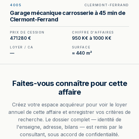
4005
CLERMONT-FERRAND
Garage mécanique et carrosserie à vendre en
Garage mécanique carrosserie à 45 min de
zone de chalandise de Clermont-Ferrand — 600
Clermont-Ferrand
m² sur deux bâtiments, proche du million d'euros
de chiffre d'affaires.
PRIX DE CESSION
CHIFFRE D'AFFAIRES
471 280 €
950 K€ à 1000 K€
LOYER / CA
SURFACE
—
≈ 440 m²
Faites-vous connaître pour cette
affaire
Créez votre espace acquéreur pour voir le loyer
annuel de cette affaire et enregistrer vos critères de
recherche. Le dossier complet — identité de
l'enseigne, adresse, bilans — est remis par le
consultant, sous accord de confidentialité.