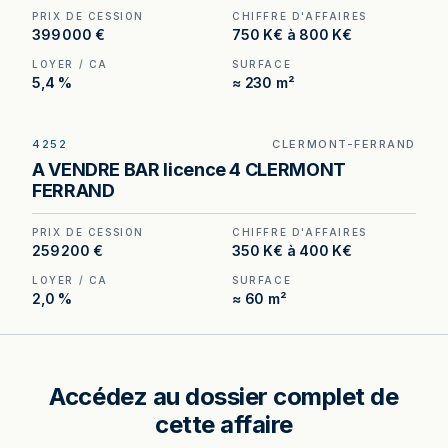
PRIX DE CESSION
CHIFFRE D'AFFAIRES
399 000 €
750 K€ à 800 K€
LOYER / CA
SURFACE
5,4 %
≈ 230 m²
4252
CLERMONT-FERRAND
Bar Licence IV avec petite restauration à vendre
A VENDRE BAR licence 4 CLERMONT
à Clermont-Ferrand, au prix de 280 800 €.
FERRAND
(Honoraires à la charge de l'acquéreur : 20 800
€).
PRIX DE CESSION
CHIFFRE D'AFFAIRES
259 200 €
350 K€ à 400 K€
LOYER / CA
SURFACE
2,0 %
≈ 60 m²
Accédez au dossier complet de
cette affaire