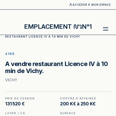
ACCÉDER À MON ESPACE
EMPLACEMENT
N°1
ACCUEIL
·
CATALOGUE
·
RESTAURANT
·
A VENDRE
RESTAURANT LICENCE IV À 10 MIN DE VICHY.
ILLUSTRATION GÉNÉRÉE
4189
A vendre restaurant Licence IV à 10
min de Vichy.
VICHY
PRIX DE CESSION
CHIFFRE D'AFFAIRES
131 520 €
200 K€ à 250 K€
LOYER / CA
SURFACE