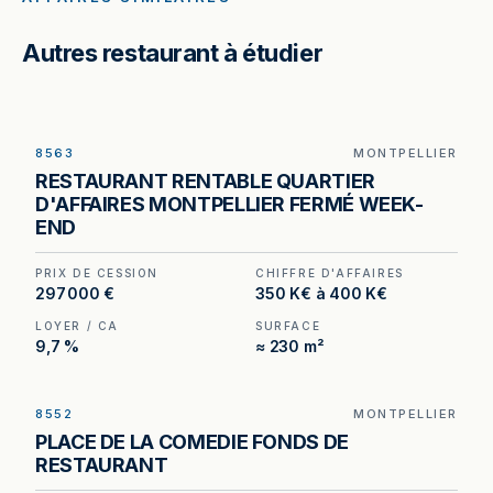
Autres restaurant à étudier
8563
MONTPELLIER
Restaurant à vendre à Montpellier — 230 m², 100
RESTAURANT RENTABLE QUARTIER
couverts en salle et environ 60 places en
D'AFFAIRES MONTPELLIER FERMÉ WEEK-
terrasse dans le quartier d'affaires.
END
PRIX DE CESSION
CHIFFRE D'AFFAIRES
297 000 €
350 K€ à 400 K€
LOYER / CA
SURFACE
9,7 %
≈ 230 m²
8552
MONTPELLIER
Restaurant à Montpellier — 270 m², 120 places, à
PLACE DE LA COMEDIE FONDS DE
deux pas de la Place de la Comédie.
RESTAURANT