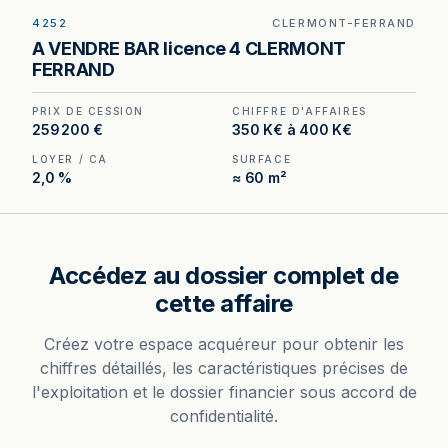
4252
CLERMONT-FERRAND
Bar Licence IV avec petite restauration à vendre
A VENDRE BAR licence 4 CLERMONT
à Clermont-Ferrand, au prix de 280 800 €.
FERRAND
(Honoraires à la charge de l'acquéreur : 20 800
€).
PRIX DE CESSION
CHIFFRE D'AFFAIRES
259 200 €
350 K€ à 400 K€
LOYER / CA
SURFACE
2,0 %
≈ 60 m²
Accédez au dossier complet de
cette affaire
Créez votre espace acquéreur pour obtenir les
chiffres détaillés, les caractéristiques précises de
l'exploitation et le dossier financier sous accord de
confidentialité.