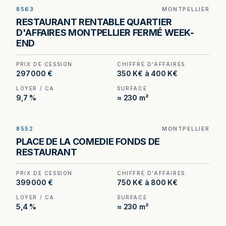
8563
MONTPELLIER
Restaurant à vendre à Montpellier — 230 m², 100
RESTAURANT RENTABLE QUARTIER
couverts en salle et environ 60 places en
D'AFFAIRES MONTPELLIER FERMÉ WEEK-
terrasse dans le quartier d'affaires.
END
PRIX DE CESSION
CHIFFRE D'AFFAIRES
297 000 €
350 K€ à 400 K€
LOYER / CA
SURFACE
9,7 %
≈ 230 m²
8552
MONTPELLIER
Restaurant à Montpellier — 270 m², 120 places, à
PLACE DE LA COMEDIE FONDS DE
deux pas de la Place de la Comédie.
RESTAURANT
PRIX DE CESSION
CHIFFRE D'AFFAIRES
399 000 €
750 K€ à 800 K€
LOYER / CA
SURFACE
5,4 %
≈ 230 m²