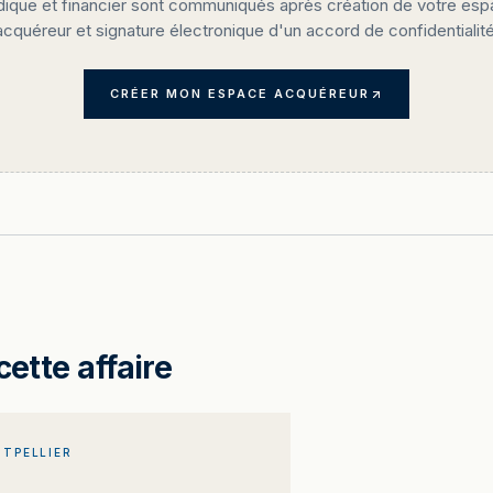
idique et financier sont communiqués après création de votre es
acquéreur et signature électronique d'un accord de confidentialité
CRÉER MON ESPACE ACQUÉREUR
cette affaire
TPELLIER