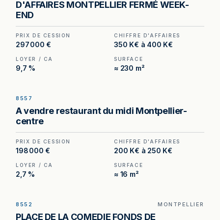
D'AFFAIRES MONTPELLIER FERMÉ WEEK-
terrasse dans le quartier d'affaires.
END
PRIX DE CESSION
CHIFFRE D'AFFAIRES
297 000 €
350 K€ à 400 K€
LOYER / CA
SURFACE
9,7 %
≈ 230 m²
8557
Restaurant à vendre à Montpellier — loyer
A vendre restaurant du midi Montpellier-
inférieur à 3 % du chiffre d'affaires hors taxes.
centre
PRIX DE CESSION
CHIFFRE D'AFFAIRES
198 000 €
200 K€ à 250 K€
LOYER / CA
SURFACE
2,7 %
≈ 16 m²
8552
MONTPELLIER
Restaurant à Montpellier — 270 m², 120 places, à
PLACE DE LA COMEDIE FONDS DE