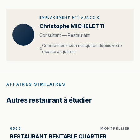
EMPLACEMENT N°1 AJACCIO
Christophe MICHELETTI
Consultant — Restaurant
Coordonnées communiquées depuis votre
espace acquéreur
AFFAIRES SIMILAIRES
Autres restaurant à étudier
8563
MONTPELLIER
Restaurant à vendre à Montpellier — 230 m², 100
RESTAURANT RENTABLE QUARTIER
couverts en salle et environ 60 places en