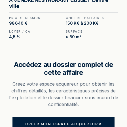
A VENDRE RESTAURANT CUSSET Centre
jusqu'à 40 couverts en centre-ville, un actif rare
ville
qui porte la capacité bien au-delà des 25 places
intérieures.
PRIX DE CESSION
CHIFFRE D'AFFAIRES
98 640 €
150 K€ à 200 K€
LOYER / CA
SURFACE
4,5 %
≈ 80 m²
Accédez au dossier complet de
cette affaire
Créez votre espace acquéreur pour obtenir les
chiffres détaillés, les caractéristiques précises de
l'exploitation et le dossier financier sous accord de
confidentialité.
CRÉER MON ESPACE ACQUÉREUR