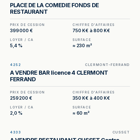
Restaurant à Montpellier — 270 m², 120 places, à
PLACE DE LA COMEDIE FONDS DE
deux pas de la Place de la Comédie.
RESTAURANT
PRIX DE CESSION
CHIFFRE D'AFFAIRES
399 000 €
750 K€ à 800 K€
LOYER / CA
SURFACE
5,4 %
≈ 230 m²
4252
CLERMONT-FERRAND
Bar Licence IV avec petite restauration à vendre
A VENDRE BAR licence 4 CLERMONT
à Clermont-Ferrand, au prix de 280 800 €.
FERRAND
(Honoraires à la charge de l'acquéreur : 20 800
€).
PRIX DE CESSION
CHIFFRE D'AFFAIRES
259 200 €
350 K€ à 400 K€
LOYER / CA
SURFACE
2,0 %
≈ 60 m²
4333
CUSSET
Restaurant Licence IV à Cusset — terrasse