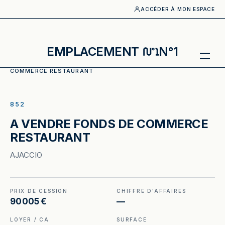
ACCÉDER À MON ESPACE
EMPLACEMENT
N°1
ACCUEIL
·
CATALOGUE
·
RESTAURANT
·
A VENDRE FONDS DE
COMMERCE RESTAURANT
ILLUSTRATION GÉNÉRÉE
852
A VENDRE FONDS DE COMMERCE
RESTAURANT
AJACCIO
PRIX DE CESSION
CHIFFRE D'AFFAIRES
90 005 €
—
LOYER / CA
SURFACE