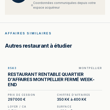
Coordonnées communiquées depuis votre
espace acquéreur
AFFAIRES SIMILAIRES
Autres restaurant à étudier
8563
MONTPELLIER
Restaurant à vendre à Montpellier — 230 m², 100
RESTAURANT RENTABLE QUARTIER
couverts en salle et environ 60 places en
D'AFFAIRES MONTPELLIER FERMÉ WEEK-
terrasse dans le quartier d'affaires.
END
PRIX DE CESSION
CHIFFRE D'AFFAIRES
297 000 €
350 K€ à 400 K€
LOYER / CA
SURFACE