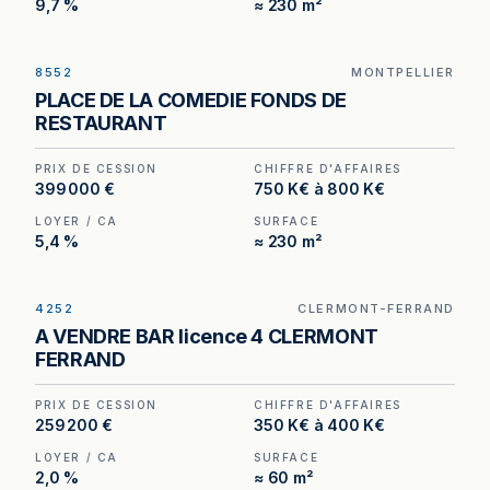
9,7 %
≈ 230 m²
8552
MONTPELLIER
Restaurant à Montpellier — 270 m², 120 places, à
PLACE DE LA COMEDIE FONDS DE
deux pas de la Place de la Comédie.
RESTAURANT
PRIX DE CESSION
CHIFFRE D'AFFAIRES
399 000 €
750 K€ à 800 K€
LOYER / CA
SURFACE
5,4 %
≈ 230 m²
4252
CLERMONT-FERRAND
Bar Licence IV avec petite restauration à vendre
A VENDRE BAR licence 4 CLERMONT
à Clermont-Ferrand, au prix de 280 800 €.
FERRAND
(Honoraires à la charge de l'acquéreur : 20 800
€).
PRIX DE CESSION
CHIFFRE D'AFFAIRES
259 200 €
350 K€ à 400 K€
LOYER / CA
SURFACE
2,0 %
≈ 60 m²